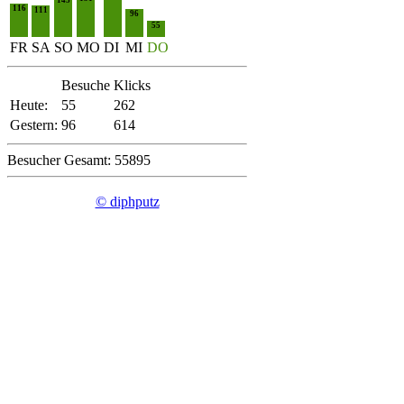
116
111
96
55
FR
SA
SO
MO
DI
MI
DO
Besuche
Klicks
Heute:
55
262
Gestern:
96
614
Besucher Gesamt: 55895
© diphputz