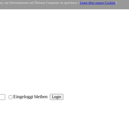
es, um Informationen auf Deinem Computer zu speichern. [
Lesen über unsere Cookies
].
Eingeloggt bleiben