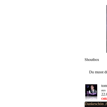
Shoutbox
Du musst di
to
aus
22.
Offl
Dankeschön ,f