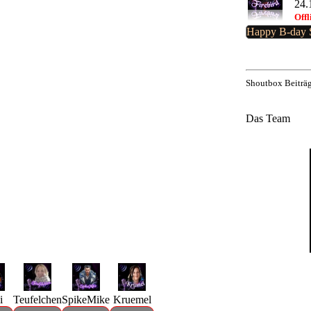
24.
Offl
Happy B-day 
Shoutbox Beiträg
Das Team
i
Teufelchen
SpikeMike
Kruemel