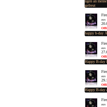
ngen an meinem
gefreut
Fir
aus
20.
Offl
happy b-day 
Fir
aus
27.
Offl
Happy B-day 
Fir
aus
29.
Offl
Happy B-day a
Fir
aus