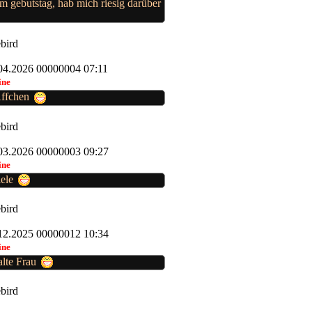
 gebutstag, hab mich riesig darüber
ebird
04.2026 00000004 07:11
ine
Äffchen
ebird
03.2026 00000003 09:27
ine
lele
ebird
12.2025 00000012 10:34
ine
lte Frau
ebird