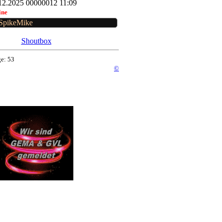
12.2025 00000012 11:09
ine
SpikeMike
Shoutbox
e: 53
©