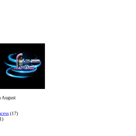
m August
ncess
(17)
1)