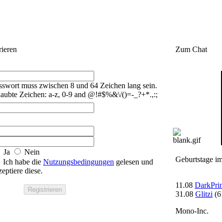
rieren
Zum Chat
sswort muss zwischen 8 und 64 Zeichen lang sein.
laubte Zeichen: a-z, 0-9 and @!#$%&\/()=-_?+*.,:;
Ja
Nein
Geburtstage i
Ich habe die
Nutzungsbedingungen
gelesen und
zeptiere diese.
11.08
DarkPri
31.08
Glitzi
(6
Mono-Inc.