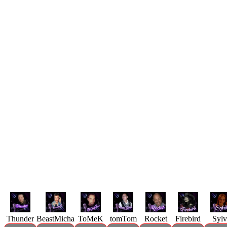
Thunder
BeastMicha
ToMeK
tomTom
Rocket
Firebird
Sylv