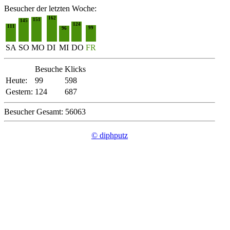
Besucher der letzten Woche:
162
151
145
124
111
99
96
SA
SO
MO
DI
MI
DO
FR
Besuche
Klicks
Heute:
99
598
Gestern:
124
687
Besucher Gesamt: 56063
© diphputz