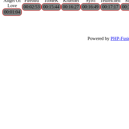
Angel Of
Firebird
ToMeK
Kruemel
Sylvi
Teufelchen
S
Love
00:02:53
00:15:44
00:16:27
00:16:49
00:17:17
00:
00:01:04
Powered by
PHP-Fusi