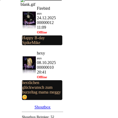
Firebird
aus
24.12.2025
00000012
11:09
Offline
Happy B-day
SpikeMike
hexy
aus
08.10.2025
00000010
20:41
Offline
herzlichen
glückwunsch zum
burzeltag mama meggy
Shoutbox
Shoutbox Beiträge: 52