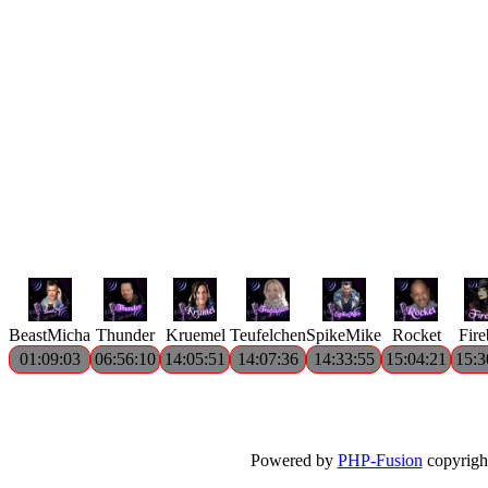
BeastMicha
Thunder
Kruemel
Teufelchen
SpikeMike
Rocket
Fire
01:09:03
06:56:10
14:05:51
14:07:36
14:33:55
15:04:21
15:3
Powered by
PHP-Fusion
copyright