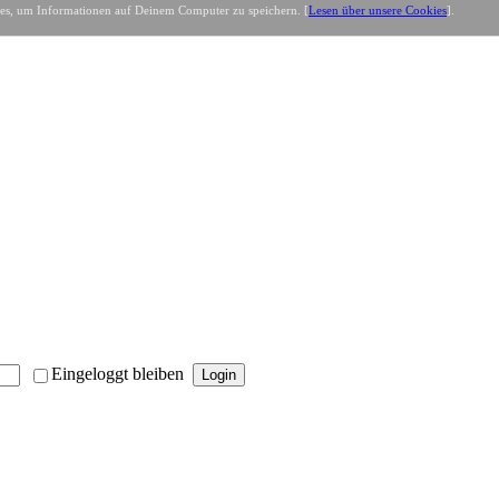
es, um Informationen auf Deinem Computer zu speichern. [
Lesen über unsere Cookies
].
Eingeloggt bleiben