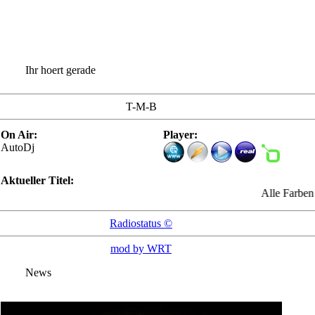
Ihr hoert gerade
T-M-B
On Air:
Player:
AutoDj
Aktueller Titel:
Alle Farben - 
Radiostatus ©
mod by WRT
News