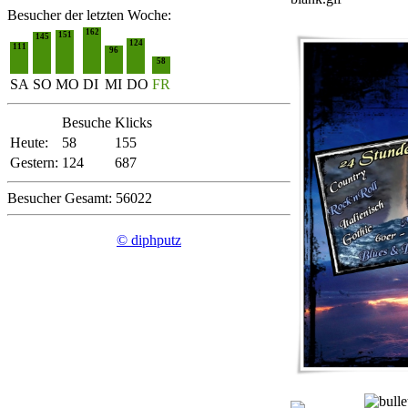
Besucher der letzten Woche:
162
151
145
124
111
96
58
SA
SO
MO
DI
MI
DO
FR
Besuche
Klicks
Heute:
58
155
Gestern:
124
687
Besucher Gesamt: 56022
© diphputz