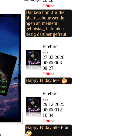
20:28
Offline
Dankeschön ,für die
überraschungssendu
ngen an meinem
gebutstag, hab mich
riesig darüber gefreut
Firebird
aus
27.03.2026
00000003
09:27
Offline
Happy B-day lele
Firebird
aus
29.12.2025
00000012
10:34
Offline
Happy B-day alte Frau