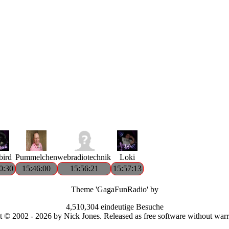
bird
Pummelchen
webradiotechnik
Loki
0:30
15:46:00
15:56:21
15:57:13
Theme 'GagaFunRadio' by
4,510,304 eindeutige Besuche
 © 2002 - 2026 by Nick Jones. Released as free software without war