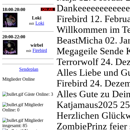
Dankeeeeeeeeeee
18:00-20:00
Firebird
12. Febru
Loki
Loki
mit
Willkommen im T
20:00-22:00
BeastMicha
02. J
wirbel
Megageile Sende 
Firebird
mit
Terrorwolf
24. De
Sendeplan
Alles Liebe und G
Mitglieder Online
Firebird
24. Dezem
Alles Gute zu De
Gäste Online: 3
Katjamaus2025
25
Mitglieder
Online: 0
Herzlichen Glückw
Mitglieder
ZombiePrinz feier
insgesamt: 85