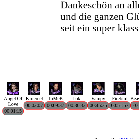
Dankeschön an alle
und die ganzen Glü
seit ein super klas
Angel Of
Kruemel
ToMeK
Loki
Vampy
Firebird
Bea
Love
00:02:07
00:09:37
00:36:32
00:45:35
00:51:57
07
00:01:15