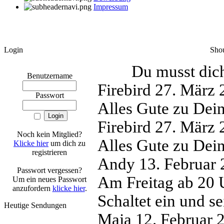
Impressum
Login
Sho
Du musst dich
Benutzername
Firebird
27. März 
Passwort
Alles Gute zu Dei
Firebird
27. März 
Noch kein Mitglied?
Alles Gute zu Dei
Klicke hier
um dich zu
registrieren
Andy
13. Februar
Passwort vergessen?
Am Freitag ab 20 
Um ein neues Passwort
anzufordern
klicke hier
.
Schaltet ein und se
Heutige Sendungen
Maja
12. Februar