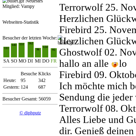
Neuestes
Terrorwolf
25. No
Mitglied:
Vampy
Herzlichen Glück
Webseiten-Statistik
Firebird
25. Nove
Besucher der letzten Woche:
Herzlichen Glück
162
151
145
124
111
Ghostwolf
02. No
96
95
hallo an alle
lo
SA
SO
MO
DI
MI
DO
FR
Firebird
09. Oktob
Besuche
Klicks
Heute:
95
342
Ich möchte mich be
Gestern:
124
687
Sendung die jeder
Besucher Gesamt: 56059
Terrorwolf
08. Ok
© diphputz
Alles Liebe und G
dir. Genieß deine